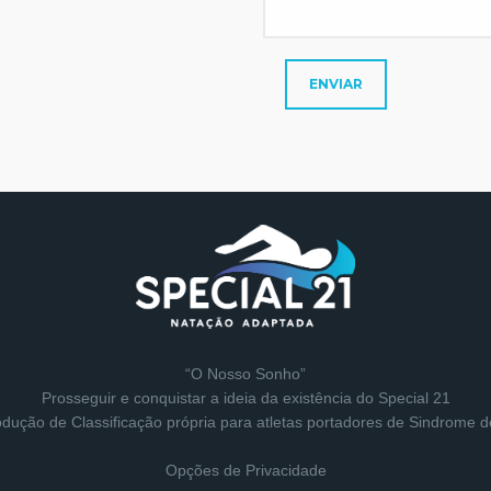
“O Nosso Sonho”
Prosseguir e conquistar a ideia da existência do Special 21
rodução de Classificação própria para atletas portadores de Sindrome 
Opções de Privacidade